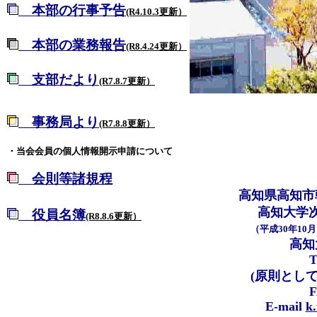
本部の行事予告
(R4.10.3更新）
本部の業務報告
(R8.4.24更新）
支部だより
(R7.8.7更新）
事務局より
(R7.8.8更新）
・当会会員の個人情報開示申請について
会則等諸規程
高知県高知市
高知大学
役員名簿
(R8.8.6更新）
（平成30年1
高知
T
(原則として
F
E-mail
k