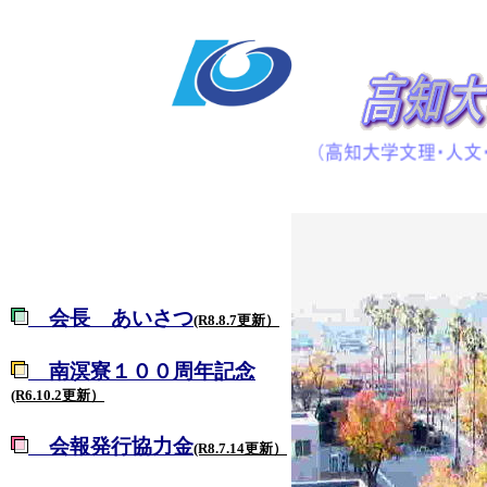
会長 あいさつ
(R8.8.7更新）
南溟寮１００周年記念
(R6.10.2更新）
会報発行協力金
(R8.7.14更新）